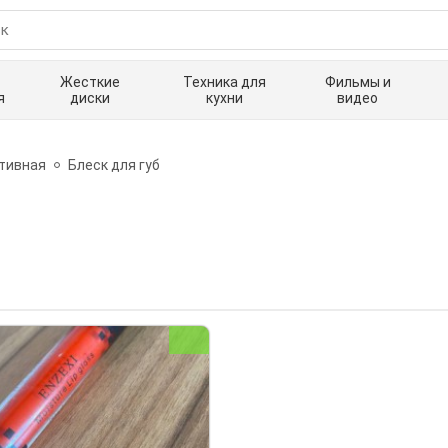
Жесткие
Техника для
Фильмы и
я
диски
кухни
видео
тивная
Блеск для губ