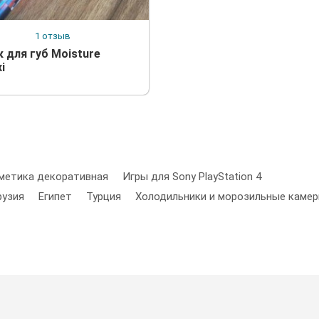
1 отзыв
к для губ Moisture
i
метика декоративная
Игры для Sony PlayStation 4
рузия
Египет
Турция
Холодильники и морозильные каме