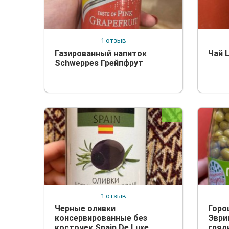
1 отзыв
Газированный напиток
Чай L
Schweppes Грейпфрут
1 отзыв
Черные оливки
Горо
консервированные без
Эври
косточек Spain De Luxe
гряд