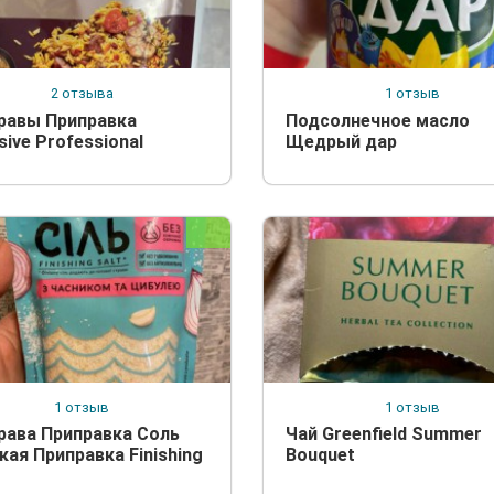
2 отзыва
1 отзыв
равы Приправка
Подсолнечное масло
sive Professional
Щедрый дар
1 отзыв
1 отзыв
рава Приправка Соль
Чай Greenfield Summer
кая Приправка Finishing
Bouquet