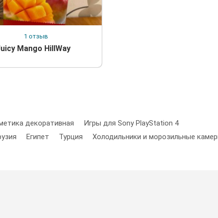
1 отзыв
uicy Mango HillWay
метика декоративная
Игры для Sony PlayStation 4
рузия
Египет
Турция
Холодильники и морозильные каме