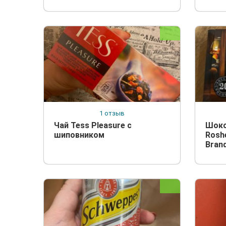
1 отзыв
Чай Tess Pleasure с
Шоко
шиповником
Rosh
Brand