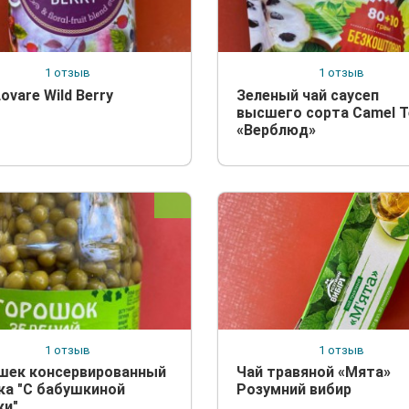
1 отзыв
1 отзыв
ovare Wild Berry
Зеленый чай саусеп
высшего сорта Camel T
«Верблюд»
1 отзыв
1 отзыв
шек консервированный
Чай травяной «Мята»
ка "С бабушкиной
Розумний вибир
ки"