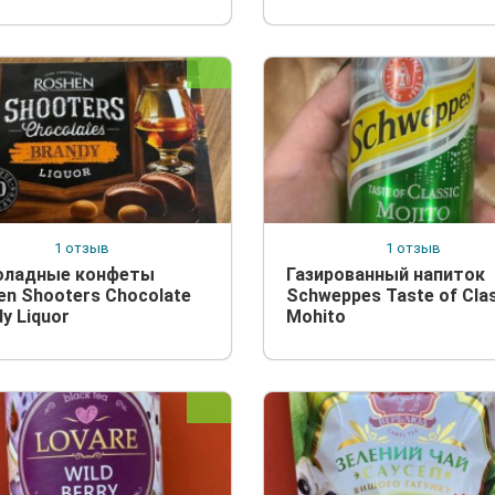
1 отзыв
1 отзыв
ладные конфеты
Газированный напиток
en Shooters Chocolate
Schweppes Taste of Cla
y Liquor
Mohito