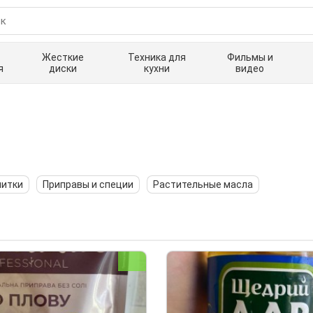
Жесткие
Техника для
Фильмы и
я
диски
кухни
видео
питки
Приправы и специи
Растительные масла