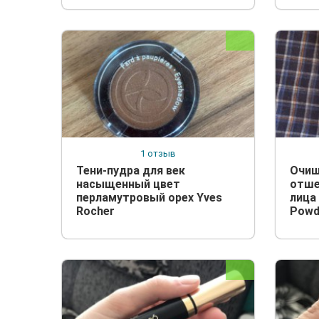
1 отзыв
Тени-пудра для век
Очи
насыщенный цвет
отше
перламутровый орех Yves
лица 
Rocher
Powd