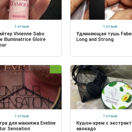
1 отзыв
1 отзыв
айтер Vivienne Sabo
Удлиняющая тушь Faber
 Illuminatrice Gloire
Long and Strong
our
1 отзыв
1 отзыв
тра для макияжа Eveline
Кушон-крем с экстрак
tur Sensation
авокадо