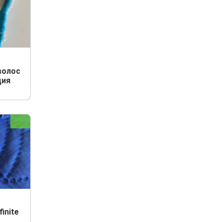
волос
ция
inite