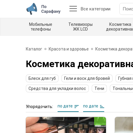
Все категории
Мобильные
Телевизоры
Косметика
телефоны
ЖК LCD
декоративна
Каталог
Красота и здоровье
Косметика декора
Косметика декоративн
Блеск для губ
Гели и воск для бровей
Губная
Средства для укладки волос
Тени
Тональны
по дате
по дате
Упорядочить: