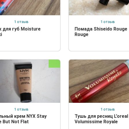
1 отзыв
1 отзыв
к для губ Moisture
Помада Shiseido Rouge
i
Rouge
1 отзыв
1 отзыв
льный крем NYX Stay
Тушь для ресниц L’oreal
 But Not Flat
Volumissime Royale