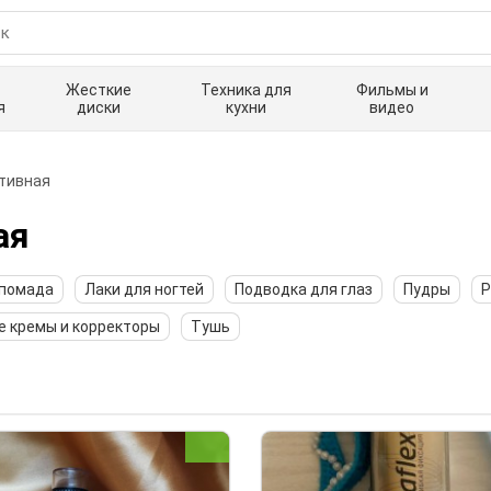
Жесткие
Техника для
Фильмы и
я
диски
кухни
видео
тивная
ая
 помада
Лаки для ногтей
Подводка для глаз
Пудры
Р
е кремы и корректоры
Тушь