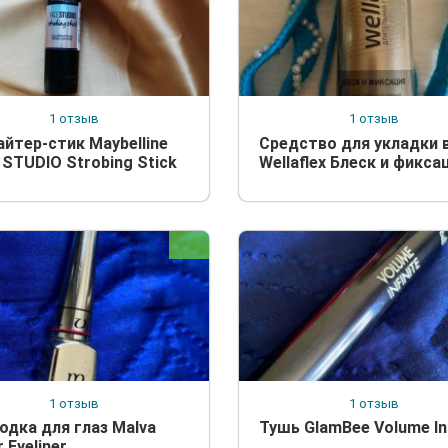
1 отзыв
1 отзыв
айтер-стик Maybelline
Средство для укладки 
 STUDIO Strobing Stick
Wellaflex Блеск и фикса
1 отзыв
1 отзыв
одка для глаз Malva
Тушь GlamBee Volume Inf
 Eyeliner