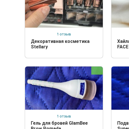
1 отзыв
Декоративная косметика
Хайл
Stellary
FACE
1 отзыв
Гель для бровей GlamBee
Подв
Brow Pomada
Super