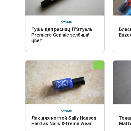
1 отзыв
Тушь для ресниц Л’Этуаль
Блес
Premiere Geniale зелёный
Enzex
цвет
1 отзыв
Лак для ногтей Sally Hansen
Тона
Hard as Nails X-treme Wear
Matte