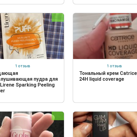
1 отзыв
1 отзыв
щающая
Тональный крем Catric
лушивающая пудра для
24Н liquid coverage
Lirene Sparking Peeling
er