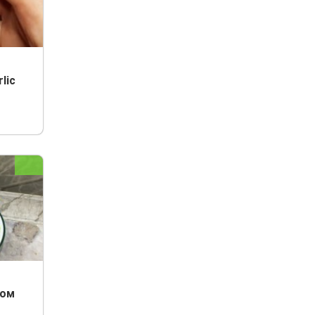
lic
том