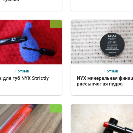
1 отзыв
1 отзыв
 для губ NYX Strictly
NYX минеральная фини
рассыпчатая пудра