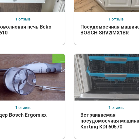
1 отзыв
1 отзыв
оволновая печь Beko
Посудомоечная машин
610
BOSCH SRV2IMX1BR
1 отзыв
1 отзыв
дер Bosch Ergomixx
Встраиваемая
посудомоечная машин
Korting KDI 60570