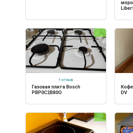
моро
Libe
1 отзыв
Газовая плита Bosch
Кофе
PBP0C2B80O
DV