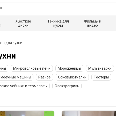
Жесткие
Техника для
Фильмы и
я
диски
кухни
видео
ка для кухни
ухни
ины
Микроволновые печи
Мороженицы
Мультиварки
омоечные машины
Разное
Соковыжималки
Тостеры
еские чайники и термопоты
Электрогриль