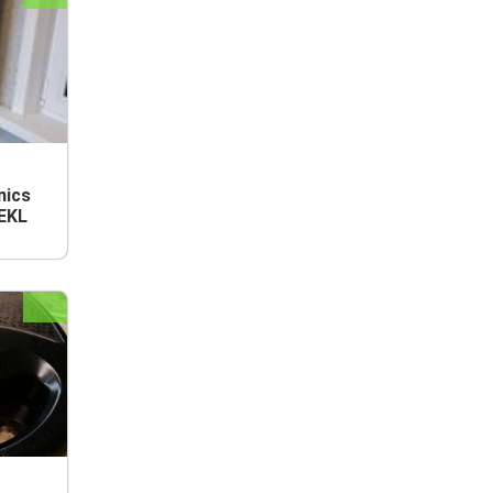
nics
EKL