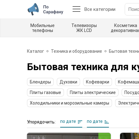
Все категории
Мобильные
Телевизоры
Косметика
телефоны
ЖК LCD
декоративна
Каталог
Техника и оборудование
Бытовая техни
Бытовая техника для к
Блендеры
Духовки
Кофеварки
Кофемаш
Плиты газовые
Плиты электрические
Посуд
Холодильники и морозильные камеры
Электрич
по дате
по дате
Упорядочить: