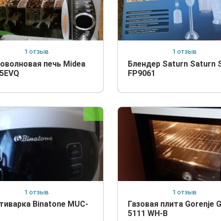
1 отзыв
1 отзыв
оволновая печь Midea
Блендер Saturn Saturn 
5EVQ
FP9061
1 отзыв
1 отзыв
тиварка Binatone MUC-
Газовая плита Gorenje 
5111 WH-B