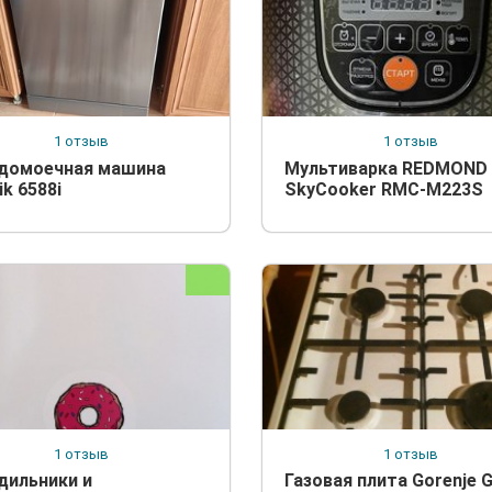
1 отзыв
1 отзыв
домоечная машина
Мультиварка REDMOND
ik 6588i
SkyCooker RMC-M223S
1 отзыв
1 отзыв
дильники и
Газовая плита Gorenje G