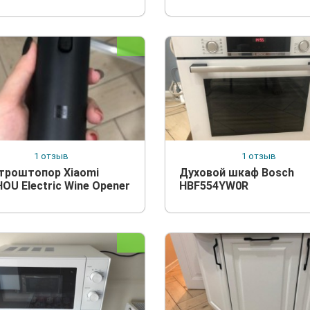
1 отзыв
1 отзыв
троштопор Xiaomi
Духовой шкаф Bosch
OU Electric Wine Opener
HBF554YW0R