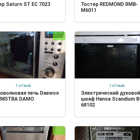
ер Saturn ST EC 7023
Тостер REDMOND RMB-
M6011
1 отзыв
1 отзыв
оволновая печь Daewoo
Электрический духовой
985TBA DAMO
шкаф Hansa Scandium 
68102