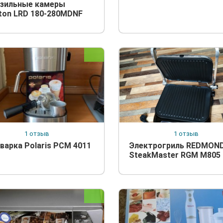
зильные камеры
rton LRD 180-280MDNF
1 отзыв
1 отзыв
варка Polaris РСМ 4011
Электрогриль REDMON
SteakMaster RGM M805