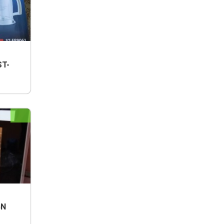
ST-
GN