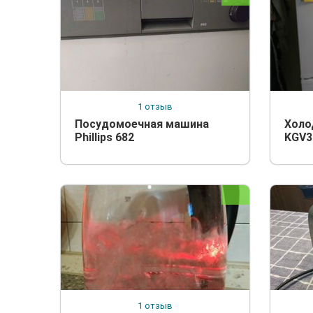
1 отзыв
Посудомоечная машина
Холо
Phillips 682
KGV3
1 отзыв