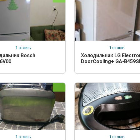
1 отзыв
1 отзыв
дильник Bosch
Холодильник LG Electro
6V00
DoorCooling+ GA-B459S
1 отзыв
1 отзыв