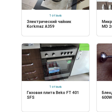
1 отзыв
Электрический чайник
Микр
Korkmaz A359
MD 2
1 отзыв
Газовая плита Beko FT 401
Блен
SFS
600W