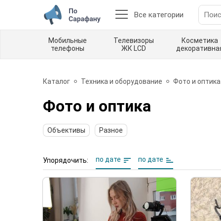
Все категории
Мобильные
Телевизоры
Косметика
телефоны
ЖК LCD
декоративна
Каталог
Техника и оборудование
Фото и оптика
Фото и оптика
Объективы
Разное
по дате
по дате
Упорядочить: