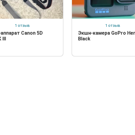
1 отзыв
1 отзыв
аппарат Canon 5D
Экшн-камера GoPro He
III
Black