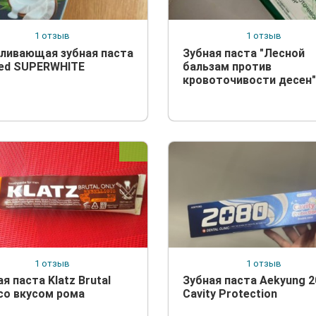
1 отзыв
1 отзыв
ливающая зубная паста
Зубная паста "Лесной
ed SUPERWHITE
бальзам против
кровоточивости десен"
1 отзыв
1 отзыв
я паста Klatz Brutal
Зубная паста Aekyung 2
 со вкусом рома
Cavity Protection