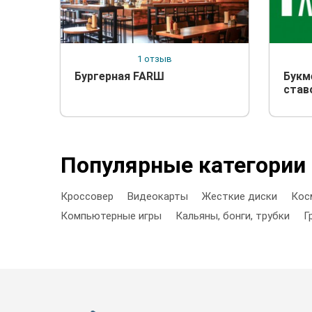
1 отзыв
Бургерная FARШ
Букм
став
Популярные категории
Кроссовер
Видеокарты
Жесткие диски
Кос
Компьютерные игры
Кальяны, бонги, трубки
Г