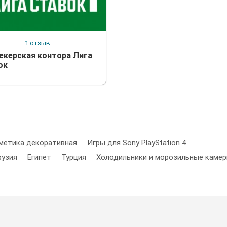
1 отзыв
екерская контора Лига
ок
метика декоративная
Игры для Sony PlayStation 4
рузия
Египет
Турция
Холодильники и морозильные каме