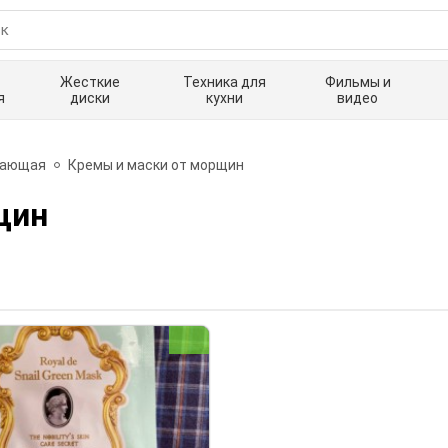
Жесткие
Техника для
Фильмы и
я
диски
кухни
видео
вающая
Кремы и маски от морщин
щин