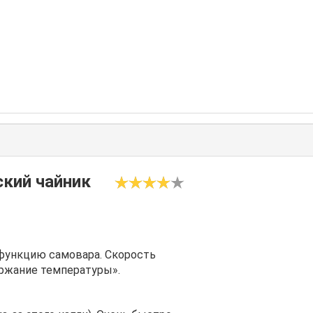
ский чайник
 функцию самовара. Скорость
ержание температуры».