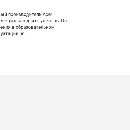
ный производитель Acer
специально для студентов. Он
нения в образовательном
атации не...