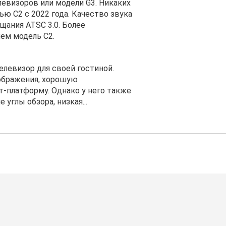
елевизоров или модели G3. Никаких
ю C2 с 2022 года. Качество звука
щания ATSC 3.0. Более
ем модель C2.
левизор для своей гостиной.
ображения, хорошую
т-платформу. Однако у него также
углы обзора, низкая...