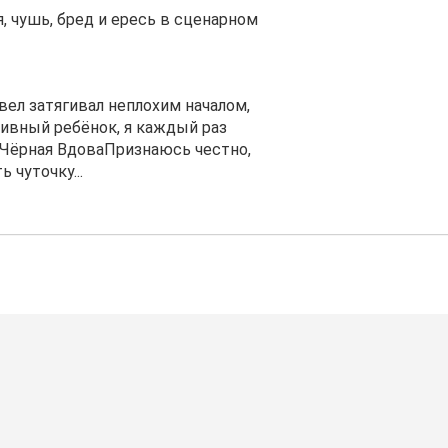
, чушь, бред и ересь в сценарном
рвел затягивал неплохим началом,
аивный ребёнок, я каждый раз
е…Чёрная ВдоваПризнаюсь честно,
 чуточку...