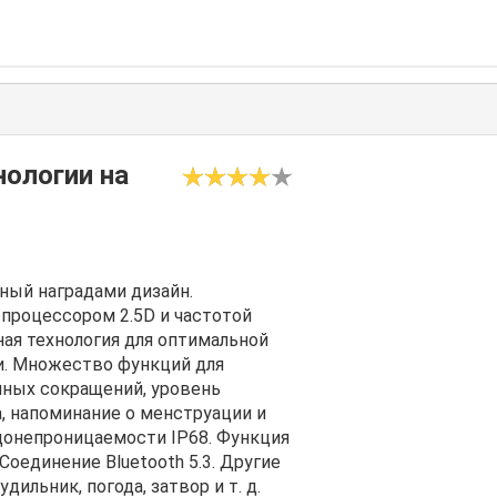
нологии на
ный наградами дизайн.
процессором 2.5D и частотой
ная технология для оптимальной
и. Множество функций для
чных сокращений, уровень
а, напоминание о менструации и
донепроницаемости IP68. Функция
оединение Bluetooth 5.3. Другие
ильник, погода, затвор и т. д.