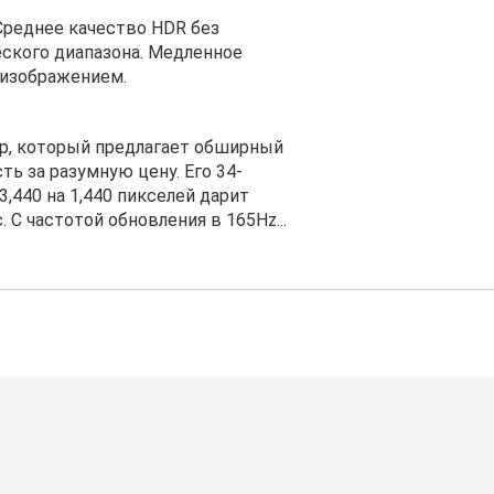
Среднее качество HDR без
еского диапазона. Медленное
еизображением.
ор, который предлагает обширный
ь за разумную цену. Его 34-
440 на 1,440 пикселей дарит
С частотой обновления в 165Hz...