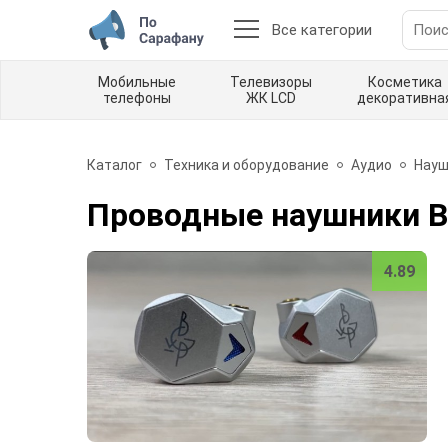
Все категории
Мобильные
Телевизоры
Косметика
телефоны
ЖК LCD
декоративна
Каталог
Техника и оборудование
Аудио
Науш
Проводные наушники B
4.89