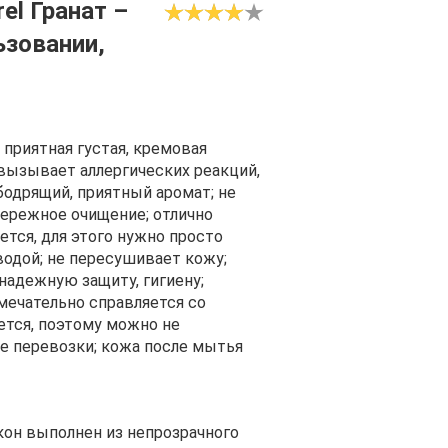
el Гранат –
ьзовании,
 приятная густая, кремовая
вызывает аллергических реакций,
одрящий, приятный аромат; не
бережное очищение; отлично
ется, для этого нужно просто
одой; не пересушивает кожу;
надежную защиту, гигиену;
мечательно справляется со
тся, поэтому можно не
ае перевозки; кожа после мытья
кон выполнен из непрозрачного