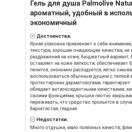
Гель для душа Palmolive Natur
ароматный, удобный в испол
экономичный
Достоинства:
Яркая упаковка привлекает к себе внимание;
текстура; хорошие очищающие качества; не 
раздражений на коже; бюджетный вариант; б
оставляет на коже липкости; обеспечивает 
пенится; экономно расходуется; легко смыва
воспользоваться обычным душем с теплой в
протестирован дерматологами; гарантирует 
обладает антиоксидантными качествами; за
своими функциями; крышка плотно закрывае
переживать, что средство прольется в случ
бархатистая, гладкая.
Недостатки:
Много отдушки, мало полезных качеств; фла