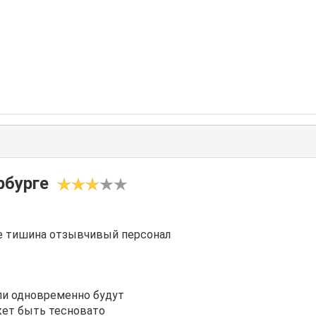
рбурге
е тишина отзывчивый персонал
ли одновременно будут
ожет быть тесновато