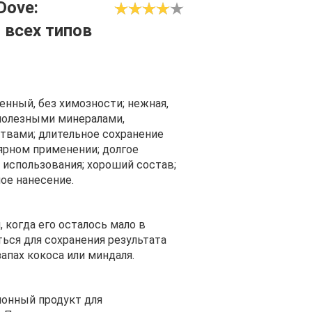
Dove:
 всех типов
енный, без химозности; нежная,
 полезными минералами,
твами; длительное сохранение
ярном применении; долгое
 использования; хороший состав;
ное нанесение.
 когда его осталось мало в
ться для сохранения результата
запах кокоса или миндаля.
ционный продукт для