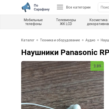
Все категории
Мобильные
Телевизоры
Косметика
телефоны
ЖК LCD
декоративна
Каталог
Техника и оборудование
Аудио
Науш
Наушники Panasonic R
3.89