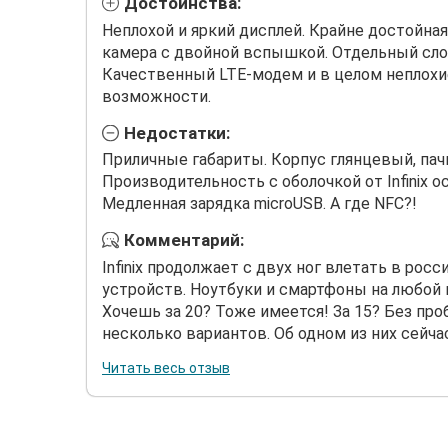
Достоинства:
Неплохой и яркий дисплей. Крайне достойна
камера с двойной вспышкой. Отдельный слот
Качественный LTE-модем и в целом неплох
возможности.
Недостатки:
Приличные габариты. Корпус глянцевый, пач
Производительность с оболочкой от Infinix о
Медленная зарядка microUSB. А где NFC?!
Комментарий:
Infinix продолжает с двух ног влетать в ро
устройств. Ноутбуки и смартфоны на любой в
Хочешь за 20? Тоже имеется! За 15? Без про
несколько вариантов. Об одном из них сейчас 
Читать весь отзыв