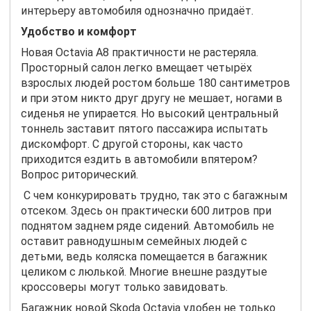
интерьеру автомобиля однозначно придаёт.
Удобство и комфорт
Новая
Octavia
A
8 практичности не растеряла.
Просторный салон легко вмещает четырёх
взрослых людей ростом больше 180 сантиметров
и при этом никто друг другу не мешает, ногами в
сиденья не упирается. Но высокий центральный
тоннель заставит пятого пассажира испытать
дискомфорт. С другой стороны, как часто
приходится ездить в автомобили впятером?
Вопрос риторический.
С чем конкурировать трудно, так это с багажным
отсеком. Здесь он практически 600 литров при
поднятом заднем ряде сидений. Автомобиль не
оставит равнодушным семейных людей с
детьми, ведь коляска помещается в багажник
целиком с люлькой. Многие внешне раздутые
кроссоверы могут только завидовать.
Багажник новой
Skoda
Octavia
удобен не только