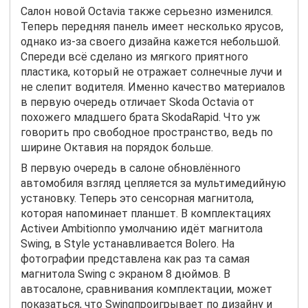
Салон новой
Octavia
также серьезно изменился.
Теперь передняя панель имеет несколько ярусов,
однако из-за своего дизайна кажется небольшой.
Спереди всё сделано из мягкого приятного
пластика, который не отражает солнечные лучи и
не слепит водителя. Именно качество материалов
в первую очередь отличает
Skoda
Octavia
от
похожего младшего брата
Skoda
Rapid
. Что уж
говорить про свободное пространство, ведь по
ширине Октавия на порядок больше.
В первую очередь в салоне обновлённого
автомобиля взгляд цепляется за мультимедийную
установку. Теперь это сенсорная магнитола,
которая напоминает планшет. В комплектациях
Active
и
Ambition
по умолчанию идёт магнитола
Swing
, в
Style
устанавливается
Bolero
. На
фотографии представлена как раз та самая
магнитола
Swing
с экраном 8 дюймов. В
автосалоне, сравнивания комплектации, может
показаться, что
Swing
проигрывает по дизайну и