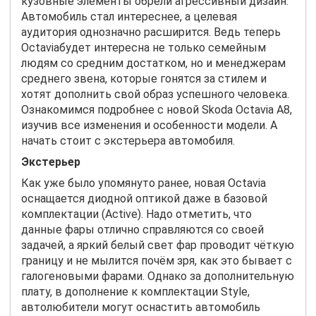
кузовные элементы обрели агрессивный дизайн.
Автомобиль стал интереснее, а целевая
аудитория однозначно расширится. Ведь теперь
Octavia
будет интересна не только семейным
людям со средним достатком, но и менеджерам
среднего звена, которые гонятся за стилем и
хотят дополнить свой образ успешного человека.
Ознакомимся подробнее с новой
Skoda
Octavia
A
8,
изучив все изменения и особенности модели. А
начать стоит с экстерьера автомобиля.
Экстерьер
Как уже было упомянуто ранее, новая
Octavia
оснащается диодной оптикой даже в базовой
комплектации (
Active
). Надо отметить, что
данные фары отлично справляются со своей
задачей, а яркий белый свет фар проводит чёткую
границу и не мылится почём зря, как это бывает с
галогеновыми фарами. Однако за дополнительную
плату, в дополнение к комплектации
Style
,
автолюбители могут оснастить автомобиль