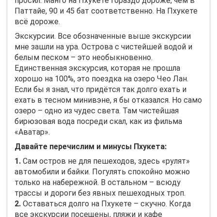
просил. Манго на Пхукете гораздо дороже, чем в
Паттайе, 90 и 45 бат соответственно. На Пхукете
всё дороже.
Экскурсии. Все обозначенные выше экскурсии
мне зашли на ура. Острова с чистейшей водой и
белым песком – это необыкновенно.
Единственная экскурсия, которая не прошла
хорошо на 100%, это поездка на озеро Чео Лан.
Если бы я знал, что придётся так долго ехать и
ехать в тесном минивэне, я бы отказался. Но само
озеро – одно из чудес света. Там чистейшая
бирюзовая вода посреди скал, как из фильма
«Аватар».
Давайте перечислим и минусы Пхукета:
1.
Сам остров не для пешеходов, здесь «рулят»
автомобили и байки. Погулять спокойно можно
только на набережной. В остальном – всюду
трассы и дороги без явных пешеходных троп.
2.
Оставаться долго на Пхукете – скучно. Когда
все экскурсии посещены, пляжи и кафе