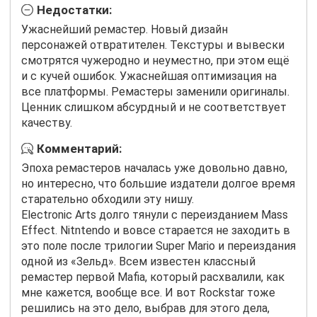
Недостатки:
Ужаснейший ремастер. Новый дизайн
персонажей отвратителен. Текстуры и вывески
смотрятся чужеродно и неуместно, при этом ещё
и с кучей ошибок. Ужаснейшая оптимизация на
все платформы. Ремастеры заменили оригиналы.
Ценник слишком абсурдный и не соответствует
качеству.
Комментарий:
Эпоха ремастеров началась уже довольно давно,
но интересно, что большие издатели долгое время
старательно обходили эту нишу.
E
lectronic
Arts
долго тянули с переизданием Mass
Effect. Nitntendo и вовсе старается не заходить в
это поле после трилогии Super Mario и переиздания
одной из «Зельд». Всем известен классный
ремастер первой Mafia, который расхвалили, как
мне кажется, вообще все. И вот Rockstar тоже
решились на это дело, выбрав для этого дела,