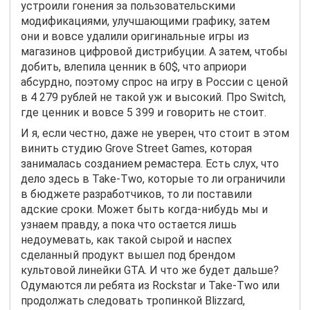
устроили гонения за пользовательскими
модификациями, улучшающими графику, затем
они и вовсе удалили оригинальные игры из
магазинов цифровой дистрибуции. А затем, чтобы
добить, влепила ценник в 60$, что априори
абсурдно, поэтому спрос на игру в России с ценой
в 4
279 рублей не такой уж и высокий. Про Switch,
где ценник и вовсе 5 399 и говорить не стоит.
И я, если честно, даже не уверен, что стоит в этом
винить студию Grove Street Games, которая
занималась созданием ремастера. Есть слух, что
дело здесь в Take-Two, которые то ли ограничили
в бюджете разработчиков, то ли поставили
адские сроки. Может быть когда-нибудь мы и
узнаем правду, а пока что остается лишь
недоумевать, как такой сырой и наспех
сделанный продукт вышел под брендом
культовой линейки GTA. И что же будет дальше?
Одумаются ли ребята из Rockstar и Take-Two или
продолжать следовать тропинкой Blizzard,