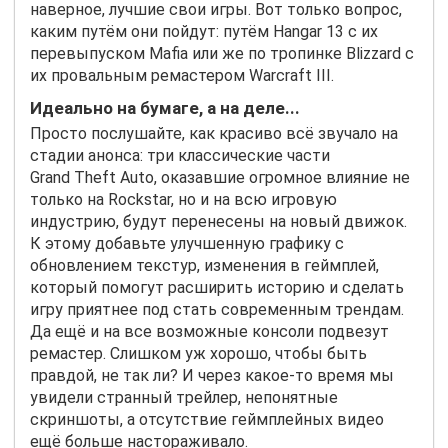
наверное, лучшие свои игры. Вот только вопрос,
каким путём они пойдут: путём Hangar 13 с их
перевыпуском Mafia или же по тропинке Blizzard с
их провальным ремастером Warcraft III.
Идеально на бумаге, а на деле...
Просто послушайте, как красиво всё звучало на
стадии анонса: три классические части
Grand
Theft
Auto
, оказавшие огромное влияние не
только на
Rockstar
, но и на всю игровую
индустрию, будут перенесены на новый движок.
К этому добавьте улучшенную графику с
обновлением текстур, изменения в геймплей,
который помогут расширить историю и сделать
игру приятнее под стать современным трендам.
Да ещё и на все возможные консоли подвезут
ремастер. Слишком уж хорошо, чтобы быть
правдой, не так ли? И через какое-то время мы
увидели странный трейлер, непонятные
скриншоты, а отсутствие геймплейных видео
ещё больше настораживало.