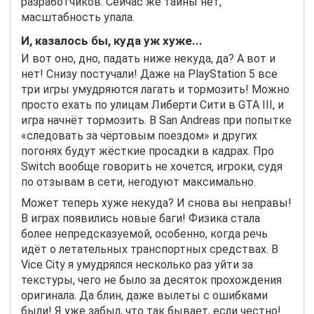
разработчиков. Сейчас же тайны нет,
масштабность упала.
И, казалось бы, куда уж хуже...
И вот оно, дно, падать ниже некуда, да? А вот и
нет! Снизу постучали! Даже на PlayStation 5 все
три игры умудряются лагать и тормозить! Можно
просто ехать по улицам Либерти Сити в GTA III, и
игра начнёт тормозить. В San Andreas при попытке
«следовать за чёртовым поездом» и других
погонях будут жёсткие просадки в кадрах. Про
Switch вообще говорить не хочется, игроки, судя
по отзывам в сети, негодуют максимально.
Может теперь хуже некуда? И снова вы неправы!
В играх появились новые баги! Физика стала
более непредсказуемой, особенно, когда речь
идёт о летательных транспортных средствах. В
Vice City я умудрялся несколько раз уйти за
текстуры, чего не было за десяток прохождения
оригинала. Да блин, даже вылеты с ошибками
были! Я уже забыл, что так бывает, если честно!