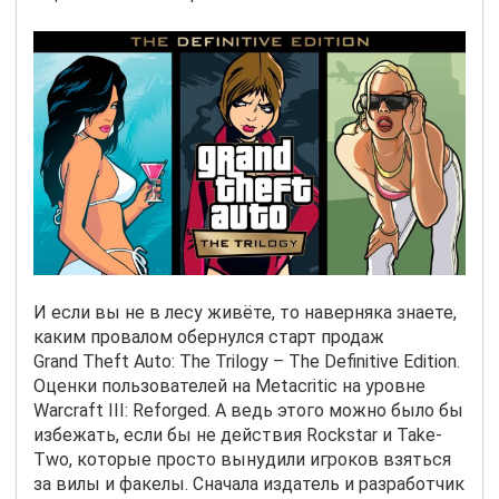
И если вы не в лесу живёте, то наверняка знаете,
каким провалом обернулся старт продаж
G
rand
Theft
Auto
:
The
Trilogy
–
The
Definitive
Edition
.
Оценки пользователей на Metacritic на уровне
Warcraft
III
:
Reforged
. А ведь этого можно было бы
избежать, если бы не действия Rockstar и Take-
Two, которые просто вынудили игроков взяться
за вилы и факелы. Сначала издатель и разработчик