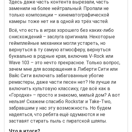
Здесь даже часть контента вырезали, часть
заменили на более нейтральный. Пропали не
только композиции – кинематографической
камеры тоже нет ни в одной из трёх частей.
Всё, что есть в играх хорошего без каких-либо
снисхождений – заслуга оригинала. Некоторые
геймплейные механики могли устареть, но
вернуться в ту самую атмосферу, вернуться
буквально в родные края, включив
V
-
Rock
или
Wave 103 – это нечто прекрасное. Только вопрос,
зачем мне для возвращения в Либерти Сити или
Вайс Сити включать забагованные убогие
ремастеры, даже части песен нет? Не лучше ли
включить культовую классику, где всё как в
«Городке» – просто и знакомо, милый дом? А вот
нельзя! Скажем спасибо Rockstar и Take-Two,
забравшим у нас эту возможность. Но будем
надеяться, что ребята ещё одумаются и не
заставят стирать пыль с пиратской шляпы.
Что в итоге?