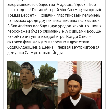
американского общества. А здесь… Здесь… Всё
плохо здесь! Главный герой
Vice
City
– культорвый
Томми Версети – ходячий пластиковый пельмень
на ножках среди других пластиковых пельмешек.
В San Andreas вообще цирк уродов какой-то: шеи у
персонажей будто сломанные. А с лицами вообще
какой-то ахтунг в каждой игре: Кэнди Сакс –
актриса фильмов для взрослых вдруг стала
бодибилдершей, а Дениз – первая внутриигровая
девушка CJ – детёныш Йоды.