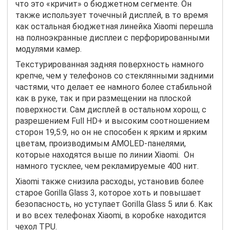
что это «кричит» о бюджетном сегменте. Он
также использует точечный дисплей, в то время
как остальная бюджетная линейка Xiaomi перешла
на полноэкранные дисплеи с перфорированными
модулями камер.
Текстурированная задняя поверхность намного
крепче, чем у телефонов со стеклянными задними
частями, что делает ее намного более стабильной
как в руке, так и при размещении на плоской
поверхности. Сам дисплей в остальном хорош, с
разрешением Full HD+ и высоким соотношением
сторон 19,5:9, но он не способен к ярким и ярким
цветам, производимым AMOLED-панелями,
которые находятся выше по линии Xiaomi.
Он
намного тусклее, чем рекламируемые 400 нит.
Xiaomi также снизила расходы, установив более
старое Gorilla Glass 3, которое хоть и повышает
безопасность, но уступает Gorilla Glass 5 или 6. Как
и во всех телефонах Xiaomi, в коробке находится
чехол TPU.