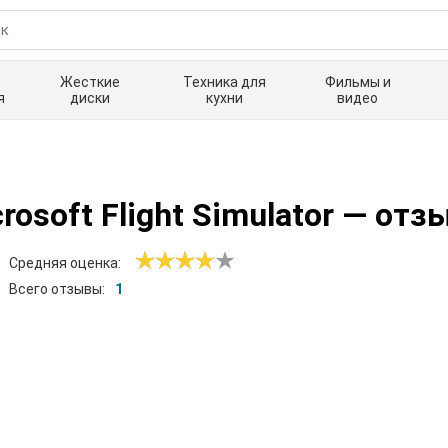
Жесткие
Техника для
Фильмы и
я
диски
кухни
видео
osoft Flight Simulator
— отз
Средняя оценка:
Всего отзывы:
1