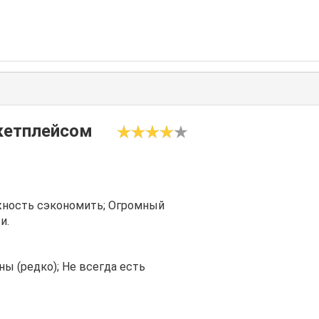
кетплейсом
жность сэкономить; Огромный
и.
ы (редко); Не всегда есть
.