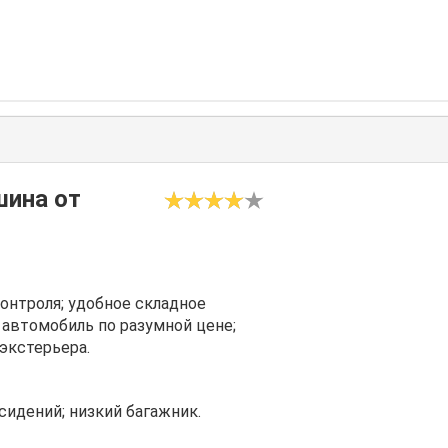
шина от
контроля; удобное складное
 автомобиль по разумной цене;
экстерьера.
сидений; низкий багажник.