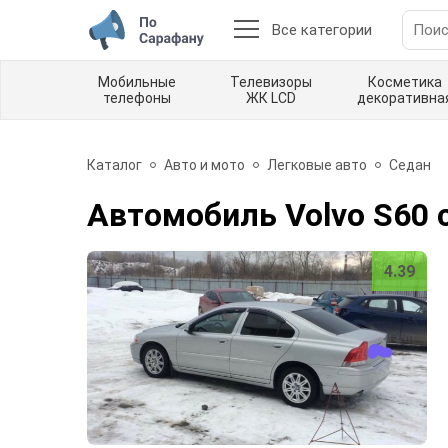
Все категории
Мобильные
Телевизоры
Косметика
телефоны
ЖК LCD
декоративна
Каталог
Авто и мото
Легковые авто
Седан
Автомобиль Volvo S60 
4.39